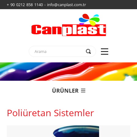
+ 90 0212 858 1140 - info@canplast.com.tr
ÜRÜNLER
Poliüretan Sistemler