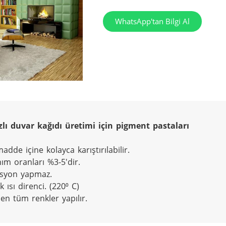
WhatsApp'tan Bilgi Al
de içine kolayca karıştırılabilir.

ım oranları %3-5'dir.

syon yapmaz.

 ısı direnci. (220⁰ C)

len tüm renkler yapılır.