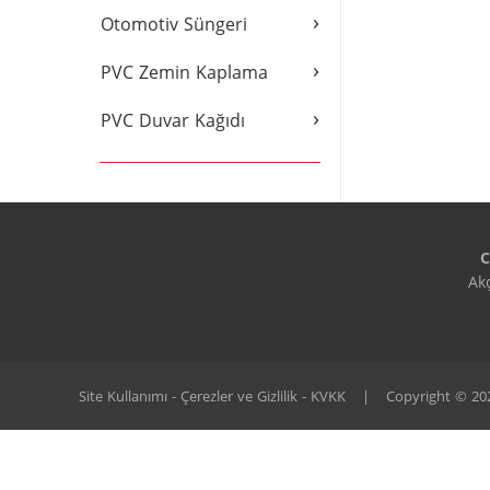
›
Otomotiv Süngeri
›
PVC Zemin Kaplama
›
PVC Duvar Kağıdı
C
Ak
Site Kullanımı - Çerezler ve Gizlilik - KVKK
|
Copyright © 2020