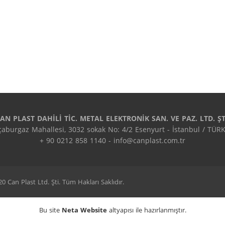
AN PLAST DAHİLİ TİC. METAL ELEKTRONİK SAN. VE PAZ. LTD. ŞT
çaburgaz Mahallesi, 3032 sokak No: 4/2 Esenyurt - İstanbul / TÜRKİ
+ 90 0212 858 1140 - info@canplast.com.tr
 Can Plast Ltd. Şti. Tüm Hakları Saklıdır.
Bu site
Neta Website
altyapısı ile hazırlanmıştır.