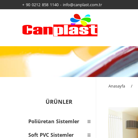
+ 90 0212 858 1140 - info@canplast.com.tr
Anasayfa
/
ÜRÜNLER
Poliüretan Sistemler
Soft PVC Sistemler