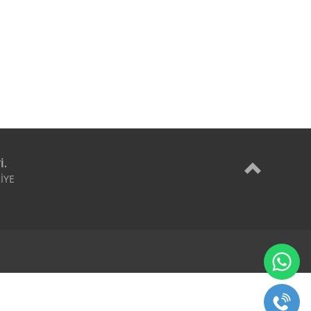
İ.
YE
