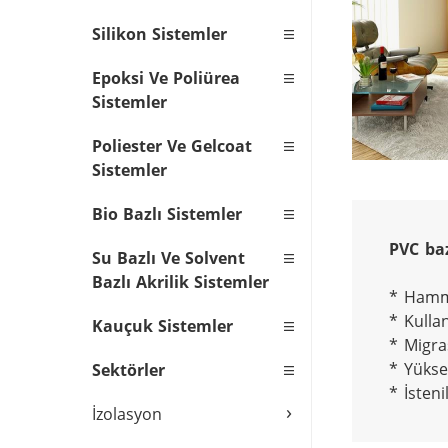
Silikon Sistemler
Epoksi Ve Poliürea
Sistemler
Poliester Ve Gelcoat
Sistemler
Bio Bazlı Sistemler
Su Bazlı Ve Solvent
Bazlı Akrilik Sistemler
* Hammad
* Kullan
Kauçuk Sistemler
* Migra
* Yüksek
Sektörler
* İsteni
›
İzolasyon