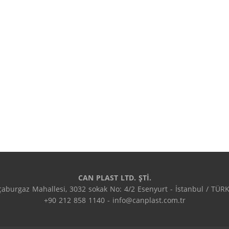
CAN PLAST LTD. ŞTİ.
çaburgaz Mahallesi, 3032 sokak No: 4/2 Esenyurt - İstanbul / TÜRKİ
+90 212 858 1140 - info@canplast.com.tr