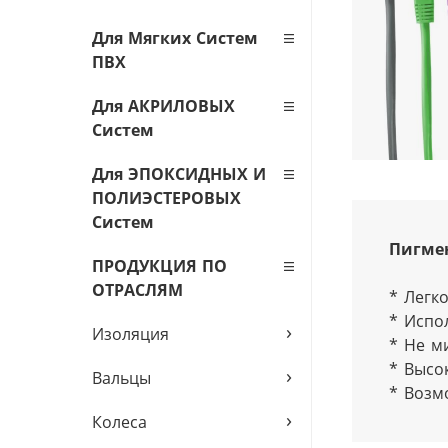
Для Мягких Систем
ПВХ
Для АКРИЛОВЫХ
Систем
Для ЭПОКСИДНЫХ И
ПОЛИЭСТЕРОВЫХ
Систем
Пигмен
ПРОДУКЦИЯ ПО
ОТРАСЛЯМ
* Легк
* Испол
›
Изоляция
* Не ми
* Высок
›
Вальцы
* Возм
›
Колеса