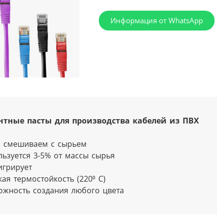
Информация от WhatsApp
тные пасты для производства кабелей из ПВХ
о смешиваем с сырьем

ьзуется 3-5% от массы сырья

грирует

ая термостойкость (220⁰ C)

ожность создания любого цвета